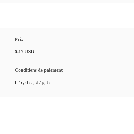
Prix
6-15 USD
Conditions de paiement
L / c, d / a, d / p, t / t