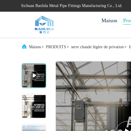
Sichuan Baolida Metal Pipe Fittings Manufacturing Co., Ltd.
Maison
Pro
Maison
>
PRODUITS
>
serre chaude légère de privation
>
1