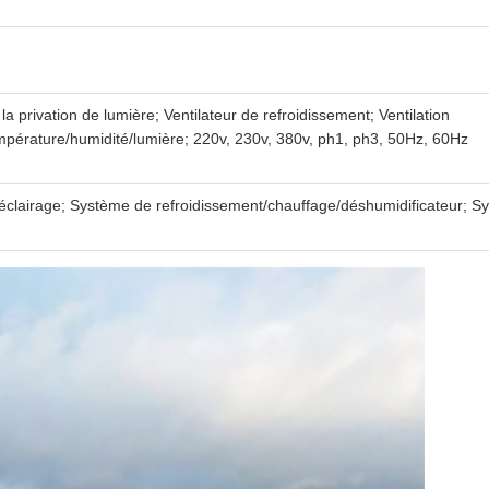
rivation de lumière; Ventilateur de refroidissement; Ventilation
érature/humidité/lumière; 220v, 230v, 380v, ph1, ph3, 50Hz, 60Hz
'éclairage; Système de refroidissement/chauffage/déshumidificateur; Sys