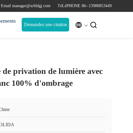
Email manager@scbldgj.com
TéLéPHONE 86--13980853449
nements


Demandez une citation
de privation de lumière avec
blanc 100% d'ombrage
Chine
OLIDA